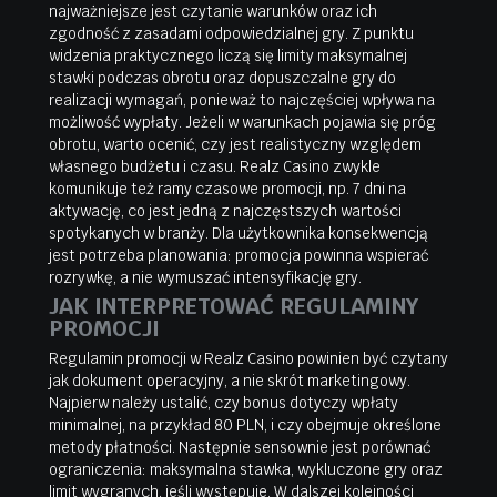
najważniejsze jest czytanie warunków oraz ich
zgodność z zasadami odpowiedzialnej gry. Z punktu
widzenia praktycznego liczą się limity maksymalnej
stawki podczas obrotu oraz dopuszczalne gry do
realizacji wymagań, ponieważ to najczęściej wpływa na
możliwość wypłaty. Jeżeli w warunkach pojawia się próg
obrotu, warto ocenić, czy jest realistyczny względem
własnego budżetu i czasu. Realz Casino zwykle
komunikuje też ramy czasowe promocji, np. 7 dni na
aktywację, co jest jedną z najczęstszych wartości
spotykanych w branży. Dla użytkownika konsekwencją
jest potrzeba planowania: promocja powinna wspierać
rozrywkę, a nie wymuszać intensyfikację gry.
JAK INTERPRETOWAĆ REGULAMINY
PROMOCJI
Regulamin promocji w Realz Casino powinien być czytany
jak dokument operacyjny, a nie skrót marketingowy.
Najpierw należy ustalić, czy bonus dotyczy wpłaty
minimalnej, na przykład 80 PLN, i czy obejmuje określone
metody płatności. Następnie sensownie jest porównać
ograniczenia: maksymalna stawka, wykluczone gry oraz
limit wygranych, jeśli występuje. W dalszej kolejności