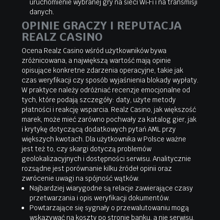
uruchomienie wybranej gry na sieci Wi‑Fi i na transmisji
danych.
OPINIE GRACZY I REPUTACJA
REALZ CASINO
Ocena Realz Casino wśród użytkowników bywa
zróżnicowana, a największą wartość mają opinie
opisujące konkretne zdarzenia operacyjne, takie jak
czas weryfikacji czy sposób wyjaśnienia blokady wypłaty.
W praktyce należy odróżniać recenzje emocjonalne od
tych, które podają szczegóły: daty, użyte metody
płatności i reakcję wsparcia. Realz Casino, jak większość
marek, może mieć zarówno pochwały za katalog gier, jak
i krytykę dotyczącą dodatkowych pytań AML przy
większych kwotach. Dla użytkownika w Polsce ważne
jest też to, czy skargi dotyczą problemów
geolokalizacyjnych i dostępności serwisu. Analitycznie
rozsądne jest porównanie kilku źródeł opinii oraz
zwrócenie uwagi na spójność wątków.
Najbardziej wiarygodne są relacje zawierające czasy
przetwarzania i opis weryfikacji dokumentów.
Powtarzające się sygnały o przewalutowaniu mogą
wskazywać na koszty po stronie banku, a nie serwisu.