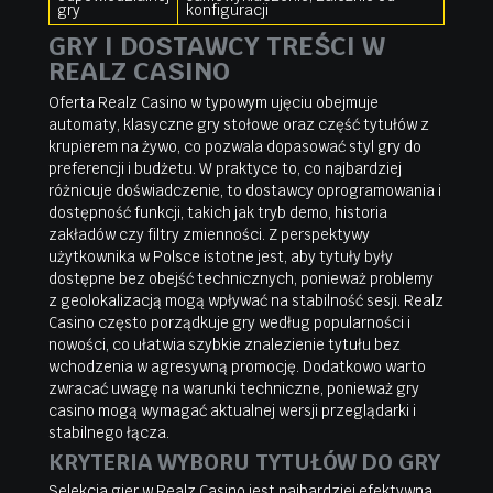
gry
konfiguracji
GRY I DOSTAWCY TREŚCI W
REALZ CASINO
Oferta Realz Casino w typowym ujęciu obejmuje
automaty, klasyczne gry stołowe oraz część tytułów z
krupierem na żywo, co pozwala dopasować styl gry do
preferencji i budżetu. W praktyce to, co najbardziej
różnicuje doświadczenie, to dostawcy oprogramowania i
dostępność funkcji, takich jak tryb demo, historia
zakładów czy filtry zmienności. Z perspektywy
użytkownika w Polsce istotne jest, aby tytuły były
dostępne bez obejść technicznych, ponieważ problemy
z geolokalizacją mogą wpływać na stabilność sesji. Realz
Casino często porządkuje gry według popularności i
nowości, co ułatwia szybkie znalezienie tytułu bez
wchodzenia w agresywną promocję. Dodatkowo warto
zwracać uwagę na warunki techniczne, ponieważ gry
casino mogą wymagać aktualnej wersji przeglądarki i
stabilnego łącza.
KRYTERIA WYBORU TYTUŁÓW DO GRY
Selekcja gier w Realz Casino jest najbardziej efektywna,