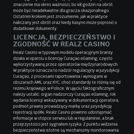
znaczenie ma okres ważności, bo 48 godzin na obrót
może być nieadekwatne dla gracza okazjonalnego.
Ostatnim krokiem jest zrozumienie, jak w praktyce
naliczany jest obrót oraz kiedy kasyno może poprosić o
dodatkowe dokumenty.
LICENCJA, BEZPIECZEŃSTWO I
ZGODNOŚĆ W REALZ CASINO
Realz Casino w typowym modelu operacyjnym branży
działa w oparciu o licencję Curaçao eGaming, często
wykorzystywaną przez operatorów międzynarodowych.
W praktyce oznacza to nadzór regulacyjny w jurysdykcji
Curaçao, z procesami raportowania i wymogami w
obszarach AML oraz KYC, choć standardy te różnią się od
reżimu krajowego w Polsce. W ujęciu faktograficznym
należy ustalić: organ nadzorczy Curaçao eGaming, rok
wydania licencji wskazywany w dokumentacji operatora,
podmiot prawny prowadzący markę oraz jurysdykcję
rejestracji spółki. Realz Casino powinno udostępniać
informacje w stopce serwisu lub w regulaminie, a brak
przejrzystości jest sygnałem ryzyka. Z punktu widzenia
bezpieczeństwa istotne są mechanizmy monitorowania